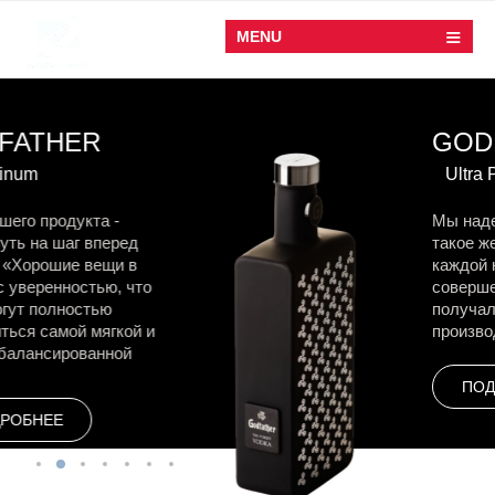
MENU
GODFATHER
Ultra Premium
Мы надеемся, что Вы получите
такое же
удовольствие от
каждой капли этого
совершенного напитка, какое
получали
мы при его создании и
производстве.
ПОДРОБНЕЕ